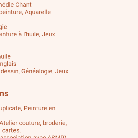
médie Chant
 peinture, Aquarelle
gie
inture à l'huile, Jeux
huile
anglais
 dessin, Généalogie, Jeux
ns
uplicate, Peinture en
telier couture, broderie,
 cartes.
n association avec ASMP)