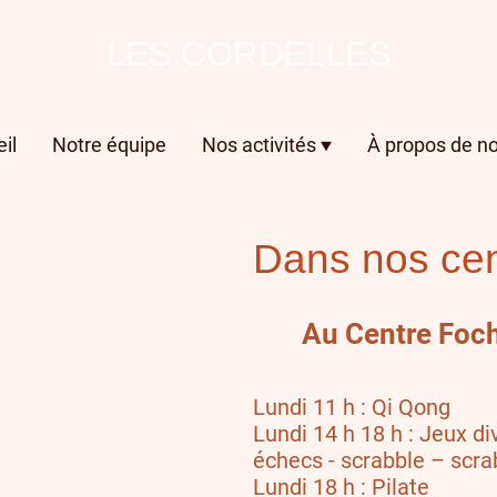
LES CORDELLES
il
Notre équipe
Nos activités
À propos de n
Dans nos cen
Au Centre Foc
Lundi 11 h : Qi Qong
Lundi 14 h 18 h : Jeux div
échecs - scrabble – scra
Lundi 18 h : Pilate