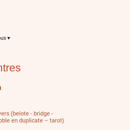
ous
tres
h
ers (belote - bridge -
bble en duplicate – tarot)