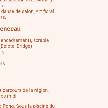
rs.
 danse de salon,,Art floral
rs.
enceau
c encadrement), scrable
(Belote, Bridge)
ers
ers
s parcours de la région,
ès midi.
g Pong. Sous la piscine du